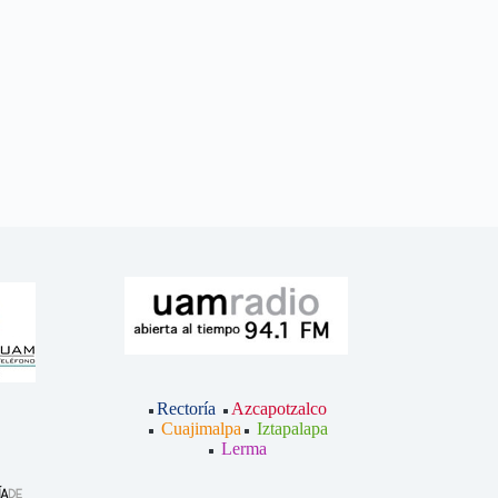
Rectoría
Azcapotzalco
Cuajimalpa
Iztapalapa
Lerma