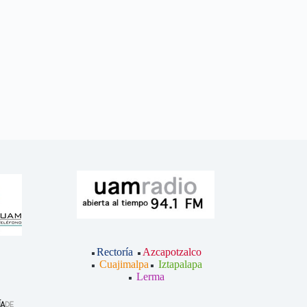
Rectoría
Azcapotzalco
Cuajimalpa
Iztapalapa
Lerma